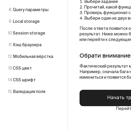
Выбери задание
Прочитай, какой функ
8
Query параметры
Проверь функционал с
Выбери один из двух в
9
Local storage
После ответа появится о
10
Session storage
результат. Ниже можно б
или перейти к следующем
11
Кэш браузера
Обрати внимание
12
Мобильная вёрстка
Фактический результат 
13
CSS цвет
Например, сначала бага 
измениться и появится ба
14
CSS шрифт
15
Валидация поля
Начать т
Перейт