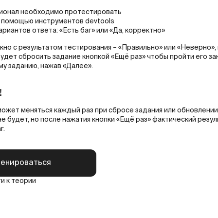
ционал необходимо протестировать
 помощью инструментов devtools
ариантов ответа: «Есть баг» или «Да, корректно»
кно с результатом тестирования – «Правильно» или «Неверно»,
удет сбросить задание кнопкой «Ещё раз» чтобы пройти его за
у заданию, нажав «Далее».
!
может меняться каждый раз при сбросе задания или обновлении
не будет, но после нажатия кнопки «Ещё раз» фактический резу
г.
ренироваться
и к теории