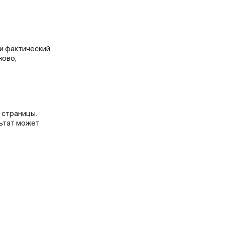
 и фактический
ново,
 страницы.
льтат может