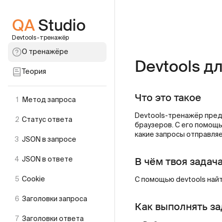
QA
Studio
Devtools-тренажёр
О тренажёре
Devtools д
Теория
Что это такое
1
Метод запроса
Devtools-тренажёр пред
2
Статус ответа
браузеров. С его помощь
какие запросы отправляе
3
JSON в запросе
В чём твоя задач
4
JSON в ответе
5
Cookie
С помощью devtools найт
6
Заголовки запроса
Как выполнять за
7
Заголовки ответа